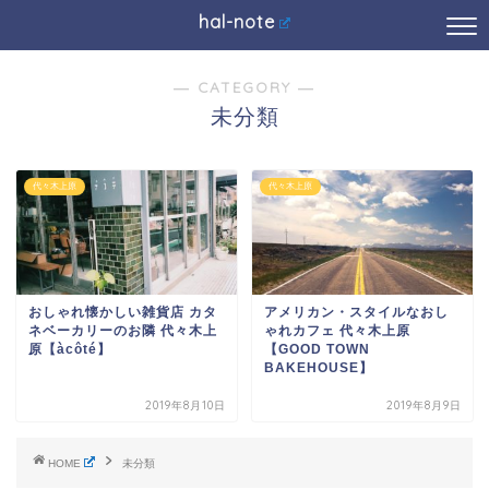
hal-note
― CATEGORY ―
未分類
代々木上原
代々木上原
おしゃれ懐かしい雑貨店 カタ
アメリカン・スタイルなおし
ネベーカリーのお隣 代々木上
ゃれカフェ 代々木上原
原【àcôté】
【GOOD TOWN
BAKEHOUSE】
2019年8月10日
2019年8月9日
HOME
未分類