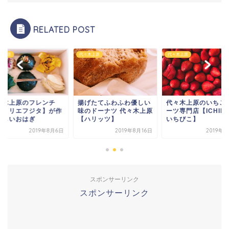
RELATED POST
木上原
代々木上原
代々木上原
々木上原のフレンチ
揚げたてふわふわ優しい
代々木上原のいちご
アトリエフジタ】が作
味のドーナツ 代々木上原
ーツ専門店【ICHIBI
美しいおはぎ
【ハリッツ】
いちびこ】
2019年8月6日
2019年8月16日
2019年
スポンサーリンク
スポンサーリンク