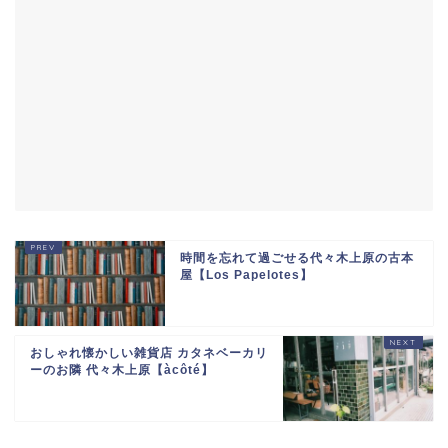
時間を忘れて過ごせる代々木上原の古本
屋【Los Papelotes】
おしゃれ懐かしい雑貨店 カタネベーカリ
ーのお隣 代々木上原【àcôté】