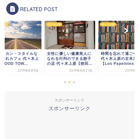
RELATED POST
木上原
代々木上原
代々木上原
メリカン・スタイルな
女性に優しい健康美人に
時間を忘れて過ごせ
しゃれカフェ 代々木上
なれる行列のできる餃子
代々木上原の古本屋
GOOD TOW...
の店 代々木上原【按田...
【Los Papelotes...
2019年8月9日
2019年8月21日
2019年
スポンサーリンク
スポンサーリンク