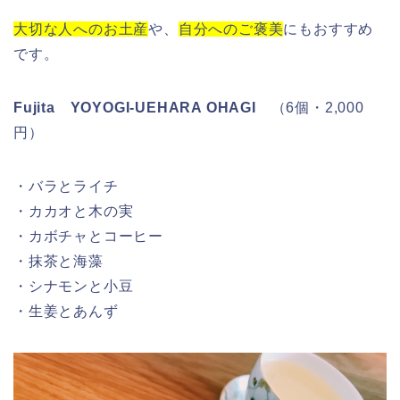
大切な人へのお土産
や、
自分へのご褒美
にもおすすめ
です。
Fujita YOYOGI-UEHARA OHAGI
（6個・2,000
円）
・バラとライチ
・カカオと木の実
・カボチャとコーヒー
・抹茶と海藻
・シナモンと小豆
・生姜とあんず